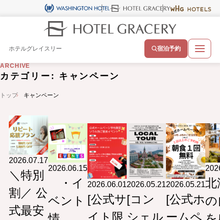
ホテルグレイスリー
宿泊予約
ARCHIVE
カテゴリー:
キャンペーン
トップ
キャンペーン
2026.07.17
2026.06.15
202
＼特別
・イ
北
2026.06.01
2026.05.21
2026.05.21
割／ 公
[公式サ
[コン
[公式ホ
ベント
の
式最安
イト限
シェル
ームペ
情
を