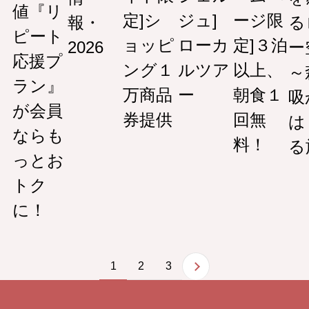
値『リ
定]シ
ジュ]
ージ限
報・
る
ピート
ョッピ
ローカ
定]３泊
2026
ー
応援プ
ング１
ルツア
以上、
～
ラン』
万商品
ー
朝食１
吸
が会員
券提供
回無
は
ならも
料！
る
っとお
トク
に！
1
2
3