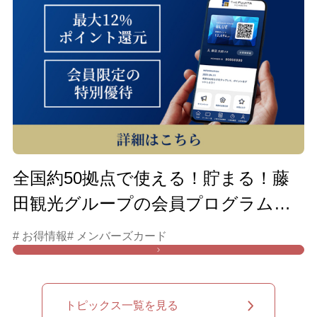
全国約50拠点で使える！貯まる！藤
田観光グループの会員プログラムは
こちら
# お得情報
# メンバーズカード
トピックス一覧を見る