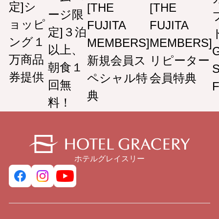
定]シ
[THE
[THE
ージ限
ョッピ
FUJITA
FUJITA
定]３泊
ト
ング１
MEMBERS]
MEMBERS]
以上、
G
万商品
新規会員ス
リピーター
朝食１
S
券提供
ペシャル特
会員特典
回無
F
典
料！
ホテルグレイスリー