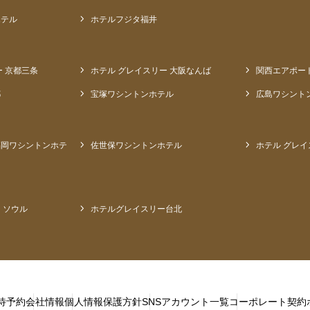
ホテル
ホテルフジタ福井
ー 京都三条
ホテル グレイスリー 大阪なんば
関西エアポー
都
宝塚ワシントンホテル
広島ワシント
福岡ワシントンホテ
佐世保ワシントンホテル
ホテル グレイ
 ソウル
ホテルグレイスリー台北
待予約
会社情報
個人情報保護方針
SNSアカウント一覧
コーポレート契約