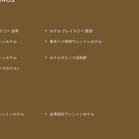
スリー 浅草
ホテル グレイスリー 新宿
トンホテル
東京ベイ有明ワシントンホテル
トンホテル
ホテルタビノス浜松町
ーズホテル）
シントンホテル
会津若松ワシントンホテル