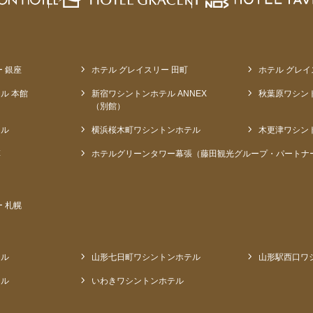
 銀座
ホテル グレイスリー 田町
ホテル グレイ
ル 本館
新宿ワシントンホテル ANNEX
秋葉原ワシン
（別館）
テル
横浜桜木町ワシントンホテル
木更津ワシン
草
ホテルグリーンタワー幕張（藤田観光グループ・パートナ
 札幌
テル
山形七日町ワシントンホテル
山形駅西口ワ
テル
いわきワシントンホテル