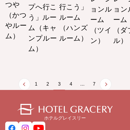
つや
プへ行こ
行こう」
ョンル
ョン
（かつ
う」ルー
ルーム
ーム
ーム
やルー
ム（キャ
（ハンズ
（ツイ
（ダ
ム）
ンプルー
ルーム）
ン）
ル）
ム）
1
2
3
4
7
…
ホテルグレイスリー