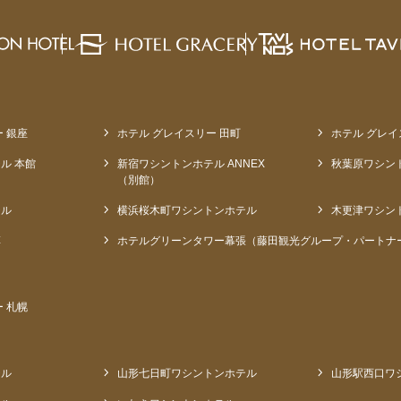
 銀座
ホテル グレイスリー 田町
ホテル グレイ
ル 本館
新宿ワシントンホテル ANNEX
秋葉原ワシン
（別館）
テル
横浜桜木町ワシントンホテル
木更津ワシン
草
ホテルグリーンタワー幕張（藤田観光グループ・パートナ
 札幌
テル
山形七日町ワシントンホテル
山形駅西口ワ