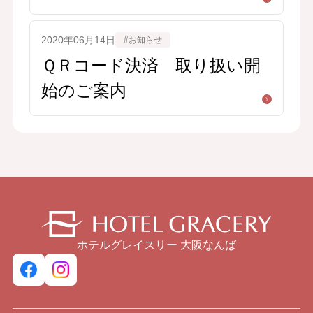
ス」の交付につい
て Regarding the issuance of
2020年06月14日
#お知らせ
an “invoice” when booking
ＱＲコード決済 取り扱い開
through an external site.
始のご案内
ホテルグレイスリー 大阪なんば