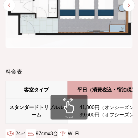
料金表
客室タイプ
平日（消費税込・宿泊税別
スタンダードトリプルル
41,800円（オンシーズン
ーム
39,600円（オフシーズン
Scroll
24㎡
97cmx3台
Wi-Fi