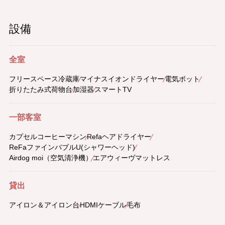
設備
全室
フリースペース冷蔵庫
マイナスイオンドライヤー
電気ポット
折りたたみ式荷物台
加湿器
スマートTV
一部客室
カプセルコーヒーマシン
Refaヘアドライヤー
ReFaファインバブルU(シャワーヘッド)
Airdog moi（空気清浄機）
エアウィーヴマットレス
貸出
アイロン＆アイロン台
HDMIケーブル
毛布