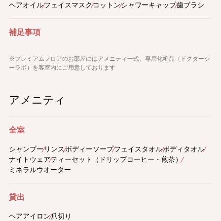
ヘアオイル
フェイスマスク
コットン
シャワーキャップ
歯ブラシ
補足事項
※プレミアムフロアのお部屋にはアメニティ一式、専用化粧品（ドクターシ
ーラボ）を客室内にご用意しております
アメニティ
全室
シャンプー
リンス
ボディーソープ
フェイスタオル
ボディタオル
ナイトウェア
ティーセット（ドリップコーヒー・煎茶）
ミネラルウオーター
貸出
ヘアアイロン
爪切り