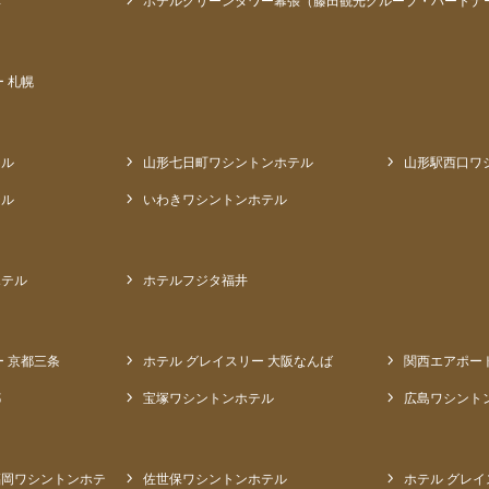
草
ホテルグリーンタワー幕張（藤田観光グループ・パートナ
 札幌
テル
山形七日町ワシントンホテル
山形駅西口ワ
テル
いわきワシントンホテル
ホテル
ホテルフジタ福井
ー 京都三条
ホテル グレイスリー 大阪なんば
関西エアポー
都
宝塚ワシントンホテル
広島ワシント
福岡ワシントンホテ
佐世保ワシントンホテル
ホテル グレイ