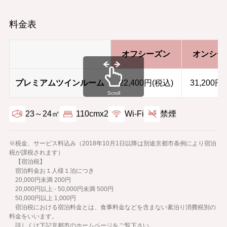
料金表
オフシーズン
オンシー
プレミアムツインルーム
22,400円(税込)
31,200円
Scroll
23～24㎡
110cmx2
Wi-Fi
禁煙
※税金、サービス料込み（2018年10月1日以降は別途京都市条例により宿泊
税が課税されます）
【宿泊税】
宿泊料金お１人様１泊につき
20,000円未満 200円
20,000円以上 - 50,000円未満 500円
50,000円以上 1,000円
宿泊税における宿泊料金とは、食事料金などを含まない素泊り消費税別の
料金をいいます。
詳しくは下記京都市のホームページをご覧下さい。