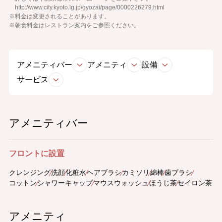
http://www.city.kyoto.lg.jp/gyozai/page/0000226279.html
※料金は変更されることがあります。
※朝食料金はレストラン案内をご参照ください。
アメニティバー
アメニティ
設備
サービス
アメニティバー
フロントに設置
クレンジング
洗顔
化粧水
ヘアブラシ
カミソリ
綿棒
歯ブラシ
コットン
シャワーキャップ
マウスウォッシュ
ほうじ茶
セイロン茶
アメニティ