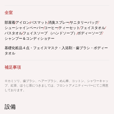
全室
部屋着
アイロン
バスマット
消臭スプレー
サニタリーバッグ
シューシャインペーパー
コーヒー
ティーセット
フェイスタオル
バスタオル
フェイスソープ （ハンドソープ）
ボディーソープ
シャンプー＆コンディショナー
基礎化粧品４点・フェイスマスク・入浴剤・歯ブラシ・ボディー
タオル
補足事項
※カミソリ、歯ブラシ、ヘアーブラシ、めん棒、コットン、シャワーキャッ
プ、紅茶、ほうじ茶につきましては、フロントアメニティーバーにてご用意
しております。
設備