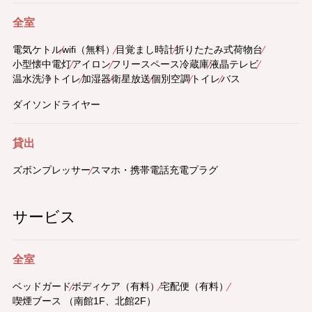
全室
電気ケトル
wifi（無料）
目覚まし時計
折りたたみ式荷物台
小型懐中電灯
アイロン
フリースペース冷蔵庫
液晶テレビ
温水洗浄トイレ
加湿器
衛星放送
個別空調
トイレ
バス
ダイソンドライヤー
貸出
ズボンプレッサー
スマホ・携帯電話充電プラグ
サービス
全室
ベッドガード
ボディケア（有料）
宅配便（有料）
喫煙ブース （南館1F、北館2F）