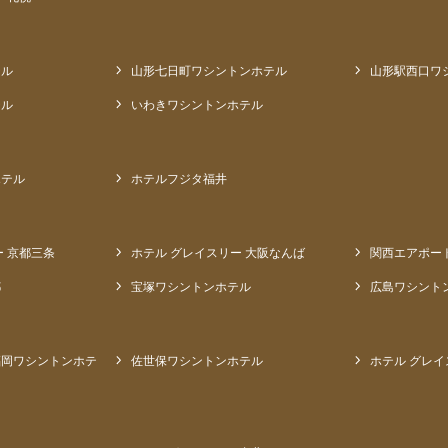
テル
山形七日町ワシントンホテル
山形駅西口ワ
テル
いわきワシントンホテル
ホテル
ホテルフジタ福井
ー 京都三条
ホテル グレイスリー 大阪なんば
関西エアポー
都
宝塚ワシントンホテル
広島ワシント
福岡ワシントンホテ
佐世保ワシントンホテル
ホテル グレイ