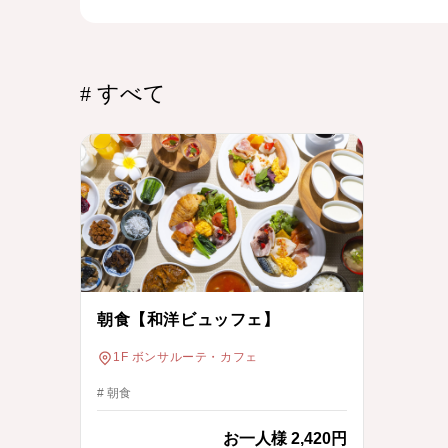
# すべて
朝食【和洋ビュッフェ】
1F ボンサルーテ・カフェ
# 朝食
お一人様
2,420円