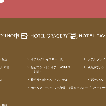
 銀座
ホテル グレイスリー 田町
ホテル グレイ
ル 本館
新宿ワシントンホテル ANNEX
秋葉原ワシン
（別館）
テル
横浜桜木町ワシントンホテル
木更津ワシン
草
ホテルグリーンタワー幕張（藤田観光グループ・パートナ
 札幌