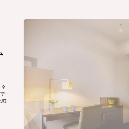
ム
 全
グデ
化粧