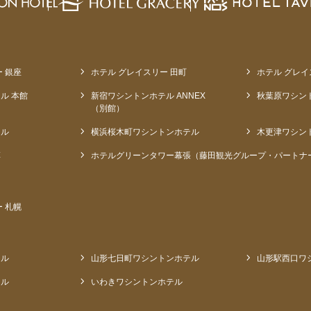
 銀座
ホテル グレイスリー 田町
ホテル グレイ
ル 本館
新宿ワシントンホテル ANNEX
秋葉原ワシン
（別館）
テル
横浜桜木町ワシントンホテル
木更津ワシン
草
ホテルグリーンタワー幕張（藤田観光グループ・パートナ
 札幌
テル
山形七日町ワシントンホテル
山形駅西口ワ
テル
いわきワシントンホテル