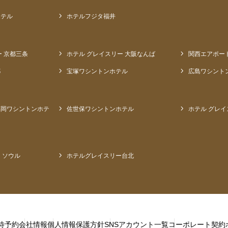
ホテル
ホテルフジタ福井
ー 京都三条
ホテル グレイスリー 大阪なんば
関西エアポー
都
宝塚ワシントンホテル
広島ワシント
福岡ワシントンホテ
佐世保ワシントンホテル
ホテル グレイ
 ソウル
ホテルグレイスリー台北
待予約
会社情報
個人情報保護方針
SNSアカウント一覧
コーポレート契約